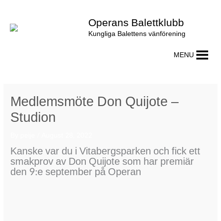
Skip
to
Operans Balettklubb
content
Kungliga Balettens vänförening
MENU
Medlemsmöte Don Quijote –
Studion
By
peije
/
August 28, 2022
Kanske var du i Vitabergsparken och fick ett
smakprov av Don Quijote som har premiär
den 9:e september på Operan