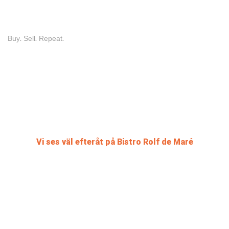
Buy. Sell. Repeat.
Vi ses väl efteråt på Bistro Rolf de Maré
Du som är medlem i Balettklubben har 10 % rabatt för dig och en gäst
mot uppvisande av giltigt medlemskort