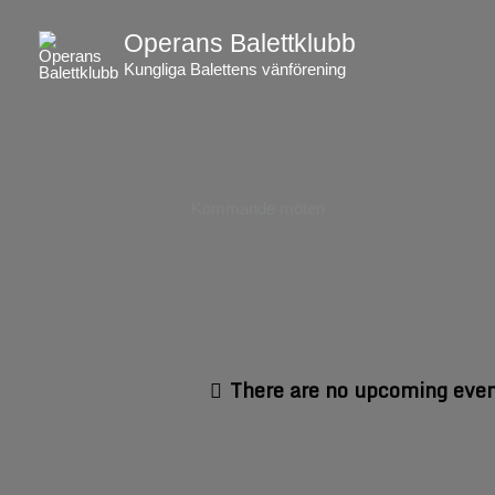
Skip
Operans Balettklubb
to
content
Kungliga Balettens vänförening
Kommande möten
There are no upcoming even