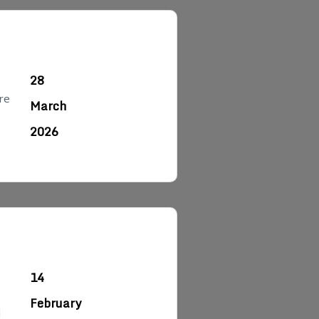
28
re
March
2026
14
February
]