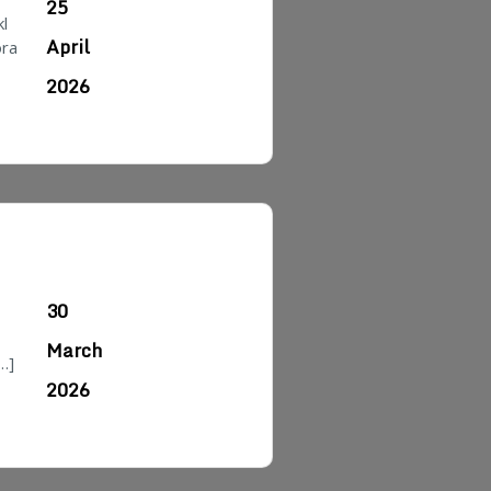
25
l
April
ora
2026
30
March
…]
2026