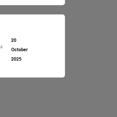
20
på
October
2025