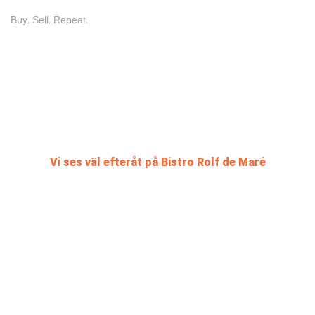
Buy. Sell. Repeat.
Vi ses väl efteråt på Bistro Rolf de Maré
Du som är medlem i Balettklubben har 10 % rabatt för dig och en gäst
mot uppvisande av giltigt medlemskort