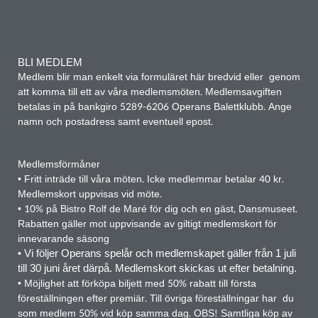
BLI MEDLEM
Medlem blir man enkelt via formuläret här bredvid eller genom
att komma till ett av våra medlemsmöten. Medlemsavgiften
betalas in på bankgiro 5289-6206 Operans Balettklubb. Ange
namn och postadress samt eventuell epost.
Medlemsförmåner
• Fritt inträde till våra möten. Icke medlemmar betalar 40 kr.
Medlemskort uppvisas vid möte.
• 10% på
Bistro Rolf de Maré
för dig och en gäst, Dansmuseet.
Rabatten gäller mot uppvisande av giltigt medlemskort för
innevarande säsong
•
Vi följer Operans spelår och medlemskapet gäller från 1 juli
till 30 juni året därpå. Medlemskort skickas ut efter betalning.
• Möjlighet att förköpa biljett med 50% rabatt till första
föreställningen efter premiär. Till övriga föreställningar har du
som medlem 50% vid köp samma dag. OBS! Samtliga köp av