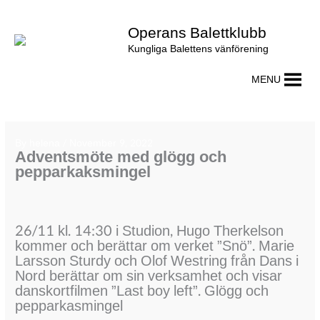
Skip
to
Operans Balettklubb
content
Kungliga Balettens vänförening
MENU
By
helena
/
November 9, 2022
Adventsmöte med glögg och
pepparkaksmingel
26/11 kl. 14:30 i Studion, Hugo Therkelson
kommer och berättar om verket ”Snö”. Marie
Larsson Sturdy och Olof Westring från Dans i
Nord berättar om sin verksamhet och visar
danskortfilmen ”Last boy left”. Glögg och
pepparkasmingel