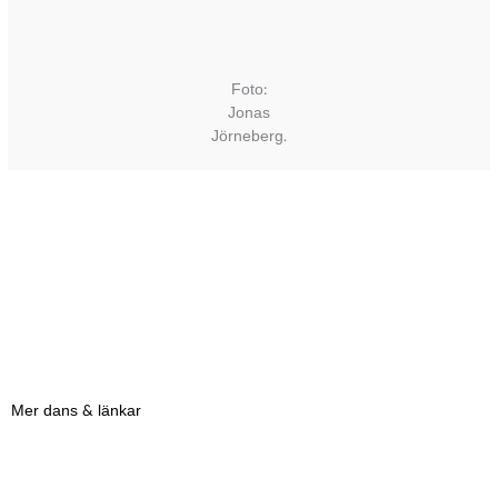
Foto:
Jonas
Jörneberg.
←
Previous Post
Next Post
→
Mer dans & länkar